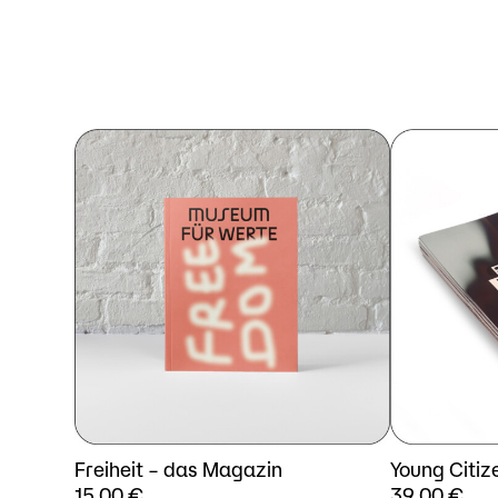
Freiheit – das Magazin
Young Citize
15,00
€
39,00
€