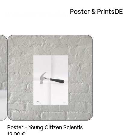
Poster & Prints
DE
Home
About
Work with us
Projects
DE
Poster - Young Citizen Scientis
12,00
€