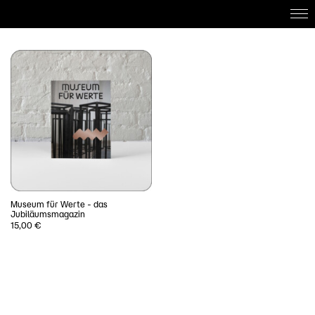
Home
About
Work with us
Projects
DE
Museum für Werte - das
Jubiläumsmagazin
15,00
€