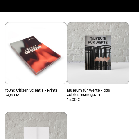
Home
About
Work with us
Projects
DE
Young Citizen Scientis - Prints
Museum für Werte - das
Jubiläumsmagazin
39,00
€
15,00
€