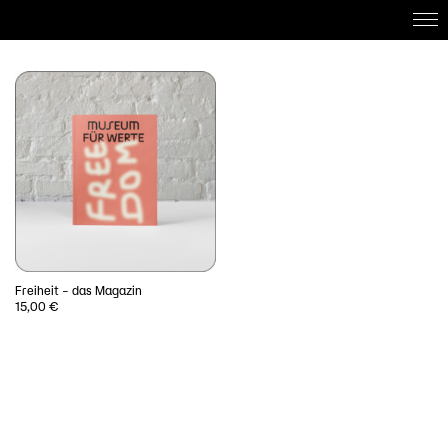
Home
About
Work with us
Projects
DE
Freiheit – das Magazin
15,00
€